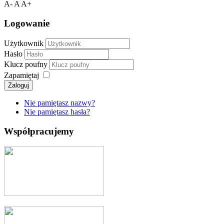
A-
A
A+
Logowanie
Użytkownik
Hasło
Klucz poufny
Zapamiętaj
Zaloguj
Nie pamiętasz nazwy?
Nie pamiętasz hasła?
Współpracujemy