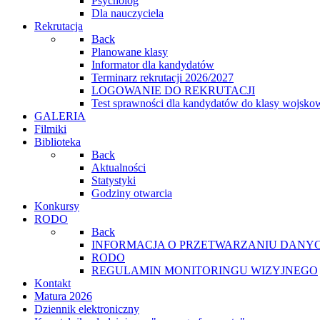
Psycholog
Dla nauczyciela
Rekrutacja
Back
Planowane klasy
Informator dla kandydatów
Terminarz rekrutacji 2026/2027
LOGOWANIE DO REKRUTACJI
Test sprawności dla kandydatów do klasy wojsko
GALERIA
Filmiki
Biblioteka
Back
Aktualności
Statystyki
Godziny otwarcia
Konkursy
RODO
Back
INFORMACJA O PRZETWARZANIU DANYC
RODO
REGULAMIN MONITORINGU WIZYJNEGO
Kontakt
Matura 2026
Dziennik elektroniczny