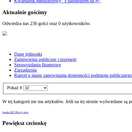
Kwartalnik młodzieżowy "z paragrafem na ty"
Aktualnie gościmy
Odwiedza nas 236 gości oraz 0 użytkowników.
Dane jednostki
Zamówienia publiczne i przetargi
Sprawozdania finansowe
Zarządzenia
Raport o stanie zapewniania dostępności podmiotu publiczneg
Pokaż #
W tej kategorii nie ma artykułów. Jeśli na tej stronie wyświetlane są
Joomla SEF URLs by Artio
Powiększ czcionkę