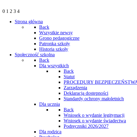
0
1
2
3
4
Strona główna
Back
Wszystkie newsy
Grono pedagogiczne
Patronka szkoły
Historia szkoły
Społeczność szkolna
Back
Dla wszystkich
Back
Statut
PROCEDURY BEZPIECZEŃSTWA
Zarządzenia
Deklaracja dostępności
Standardy ochrony małoletnich
Dla ucznia
Back
Wniosek o wydanie legitymacji
Wniosek o wydanie świadectwa
Podręczniki 2026/2027
Dla rodzica