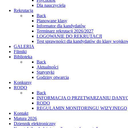
Psycholog
Dla nauczyciela
Rekrutacja
Back
Planowane klasy
Informator dla kandydatów
Terminarz rekrutacji 2026/2027
LOGOWANIE DO REKRUTACJI
Test sprawności dla kandydatów do klasy wojsko
GALERIA
Filmiki
Biblioteka
Back
Aktualności
Statystyki
Godziny otwarcia
Konkursy
RODO
Back
INFORMACJA O PRZETWARZANIU DANYC
RODO
REGULAMIN MONITORINGU WIZYJNEGO
Kontakt
Matura 2026
Dziennik elektroniczny