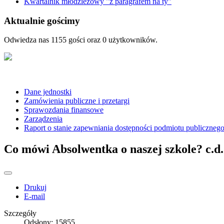
Kwartalnik młodzieżowy "z paragrafem na ty"
Aktualnie gościmy
Odwiedza nas 1155 gości oraz 0 użytkowników.
Dane jednostki
Zamówienia publiczne i przetargi
Sprawozdania finansowe
Zarządzenia
Raport o stanie zapewniania dostępności podmiotu publiczneg
Co mówi Absolwentka o naszej szkole? c.d.
Drukuj
E-mail
Szczegóły
Odsłony: 15855