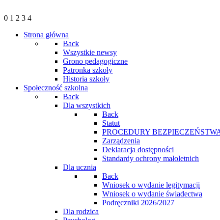
0
1
2
3
4
Strona główna
Back
Wszystkie newsy
Grono pedagogiczne
Patronka szkoły
Historia szkoły
Społeczność szkolna
Back
Dla wszystkich
Back
Statut
PROCEDURY BEZPIECZEŃSTWA
Zarządzenia
Deklaracja dostępności
Standardy ochrony małoletnich
Dla ucznia
Back
Wniosek o wydanie legitymacji
Wniosek o wydanie świadectwa
Podręczniki 2026/2027
Dla rodzica