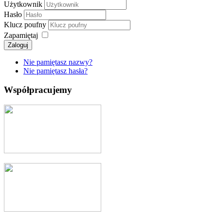
Użytkownik
Hasło
Klucz poufny
Zapamiętaj
Zaloguj
Nie pamiętasz nazwy?
Nie pamiętasz hasła?
Współpracujemy