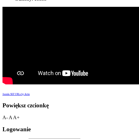
Joomla SEF URLs by Artio
Powiększ czcionkę
A-
A
A+
Logowanie