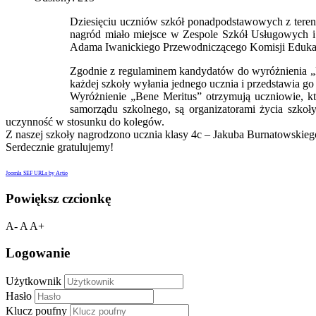
Dziesięciu uczniów szkół ponadpodstawowych z terenu
nagród miało miejsce w Zespole Szkół Usługowych i 
Adama Iwanickiego Przewodniczącego Komisji Edukacji
Zgodnie z regulaminem kandydatów do wyróżnienia „B
każdej szkoły wyłania jednego ucznia i przedstawia go
Wyróżnienie „Bene Meritus” otrzymują uczniowie, któ
samorządu szkolnego, są organizatorami życia szkoł
uczynność w stosunku do kolegów.
Z naszej szkoły nagrodzono ucznia klasy 4c – Jakuba Burnatowskieg
Serdecznie gratulujemy!
Joomla SEF URLs by Artio
Powiększ czcionkę
A-
A
A+
Logowanie
Użytkownik
Hasło
Klucz poufny