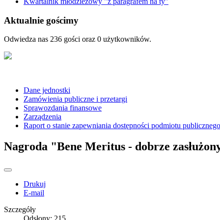
Kwartalnik młodzieżowy "z paragrafem na ty"
Aktualnie gościmy
Odwiedza nas 236 gości oraz 0 użytkowników.
Dane jednostki
Zamówienia publiczne i przetargi
Sprawozdania finansowe
Zarządzenia
Raport o stanie zapewniania dostępności podmiotu publiczneg
Nagroda "Bene Meritus - dobrze zasłużony
Drukuj
E-mail
Szczegóły
Odsłony: 215