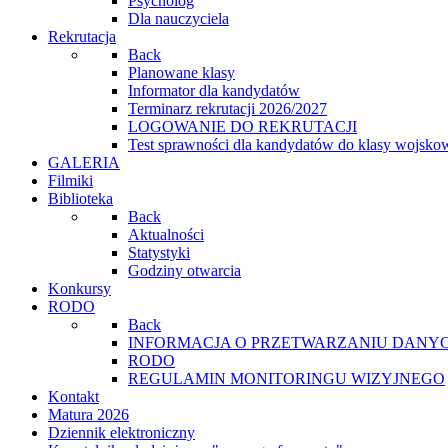
Psycholog
Dla nauczyciela
Rekrutacja
Back
Planowane klasy
Informator dla kandydatów
Terminarz rekrutacji 2026/2027
LOGOWANIE DO REKRUTACJI
Test sprawności dla kandydatów do klasy wojsko
GALERIA
Filmiki
Biblioteka
Back
Aktualności
Statystyki
Godziny otwarcia
Konkursy
RODO
Back
INFORMACJA O PRZETWARZANIU DANYC
RODO
REGULAMIN MONITORINGU WIZYJNEGO
Kontakt
Matura 2026
Dziennik elektroniczny