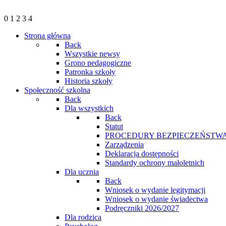
0
1
2
3
4
Strona główna
Back
Wszystkie newsy
Grono pedagogiczne
Patronka szkoły
Historia szkoły
Społeczność szkolna
Back
Dla wszystkich
Back
Statut
PROCEDURY BEZPIECZEŃSTWA
Zarządzenia
Deklaracja dostępności
Standardy ochrony małoletnich
Dla ucznia
Back
Wniosek o wydanie legitymacji
Wniosek o wydanie świadectwa
Podręczniki 2026/2027
Dla rodzica