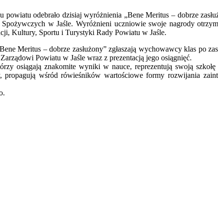
 powiatu odebrało dzisiaj wyróżnienia „Bene Meritus – dobrze zasłu
Spożywczych w Jaśle. Wyróżnieni uczniowie swoje nagrody otrzymali
, Kultury, Sportu i Turystyki Rady Powiatu w Jaśle.
ene Meritus – dobrze zasłużony” zgłaszają wychowawcy klas po zasi
 Zarządowi Powiatu w Jaśle wraz z prezentacją jego osiągnięć.
rzy osiągają znakomite wyniki w nauce, reprezentują swoją szkołę w
y, propagują wśród rówieśników wartościowe formy rozwijania zaint
o.