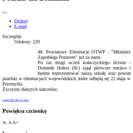
Drukuj
E-mail
Szczegóły
Odsłony: 229
48. Powiatowe Eliminacje OTWP - "Młodzież
Zapobiega Pożarom" już za nami.
Po raz drugi uczeń kołaczyckiego liceum -
Dominik Halerz (IIc) zajął pierwsze miejsce i
będzie reprezentować naszą szkołę oraz powiat
jasielski w eliminacjach wojewódzkich, które odbędą się 22 maja w
Przemyślu.
Życzymy dalszych sukcesów.
Joomla SEF URLs by Artio
Powiększ czcionkę
A-
A
A+