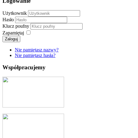
Logowanie
Użytkownik
Hasło
Klucz poufny
Zapamiętaj
Zaloguj
Nie pamiętasz nazwy?
Nie pamiętasz hasła?
Współpracujemy