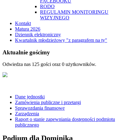
FACEBOOKU
RODO
REGULAMIN MONITORINGU
WIZYJNEGO
Kontakt
Matura 2026
Dziennik elektroniczny
Kwartalnik młodzieżowy "z paragrafem na ty"
Aktualnie gościmy
Odwiedza nas 125 gości oraz 0 użytkowników.
Dane jednostki
Zamówienia publiczne i przetargi
Sprawozdania finansowe
Zarządzenia
Raport o stanie zapewniania dostępności podmiotu
publicznego
Podium dla Dominika