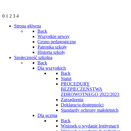
0
1
2
3
4
Strona główna
Back
Wszystkie newsy
Grono pedagogiczne
Patronka szkoły
Historia szkoły
Społeczność szkolna
Back
Dla wszystkich
Back
Statut
PROCEDURY
BEZPIECZEŃSTWA
ZDROWOTNEGO 2022/2023
Zarządzenia
Deklaracja dostępności
Standardy ochrony małoletnich
Dla ucznia
Back
Wniosek o wydanie legitymacji