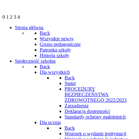
0
1
2
3
4
Strona główna
Back
Wszystkie newsy
Grono pedagogiczne
Patronka szkoły
Historia szkoły
Społeczność szkolna
Back
Dla wszystkich
Back
Statut
PROCEDURY
BEZPIECZEŃSTWA
ZDROWOTNEGO 2022/2023
Zarządzenia
Deklaracja dostępności
Standardy ochrony małoletnich
Dla ucznia
Back
Wniosek o wydanie legitymacji