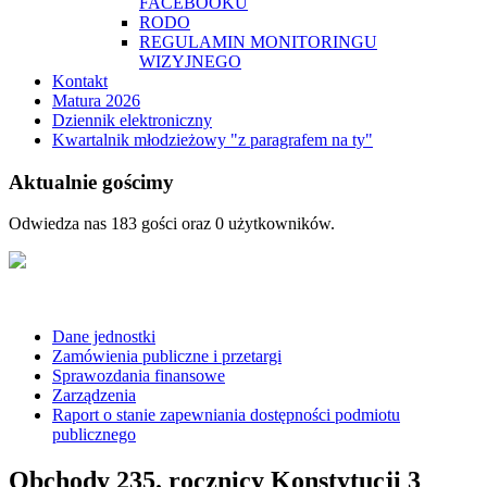
FACEBOOKU
RODO
REGULAMIN MONITORINGU
WIZYJNEGO
Kontakt
Matura 2026
Dziennik elektroniczny
Kwartalnik młodzieżowy "z paragrafem na ty"
Aktualnie gościmy
Odwiedza nas 183 gości oraz 0 użytkowników.
Dane jednostki
Zamówienia publiczne i przetargi
Sprawozdania finansowe
Zarządzenia
Raport o stanie zapewniania dostępności podmiotu
publicznego
Obchody 235. rocznicy Konstytucji 3