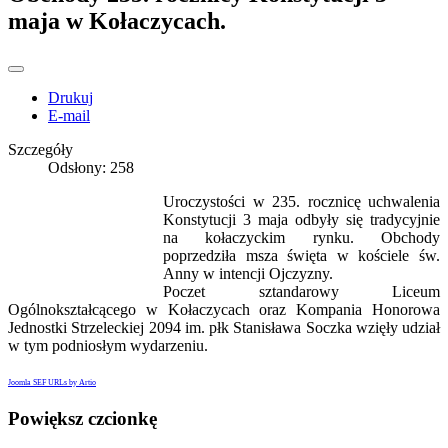
maja w Kołaczycach.
Drukuj
E-mail
Szczegóły
Odsłony: 258
Uroczystości w 235. rocznicę uchwalenia
Konstytucji 3 maja odbyły się tradycyjnie
na kołaczyckim rynku. Obchody
poprzedziła msza święta w kościele św.
Anny w intencji Ojczyzny.
Poczet sztandarowy Liceum
Ogólnokształcącego w Kołaczycach oraz Kompania Honorowa
Jednostki Strzeleckiej 2094 im. płk Stanisława Soczka wzięły udział
w tym podniosłym wydarzeniu.
Joomla SEF URLs by Artio
Powiększ czcionkę