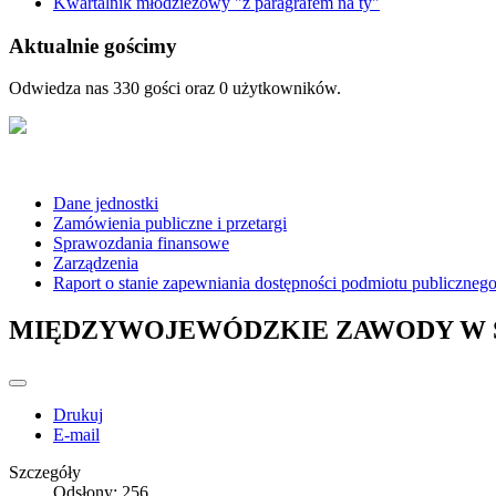
Kwartalnik młodzieżowy "z paragrafem na ty"
Aktualnie gościmy
Odwiedza nas 330 gości oraz 0 użytkowników.
Dane jednostki
Zamówienia publiczne i przetargi
Sprawozdania finansowe
Zarządzenia
Raport o stanie zapewniania dostępności podmiotu publiczneg
MIĘDZYWOJEWÓDZKIE ZAWODY W 
Drukuj
E-mail
Szczegóły
Odsłony: 256