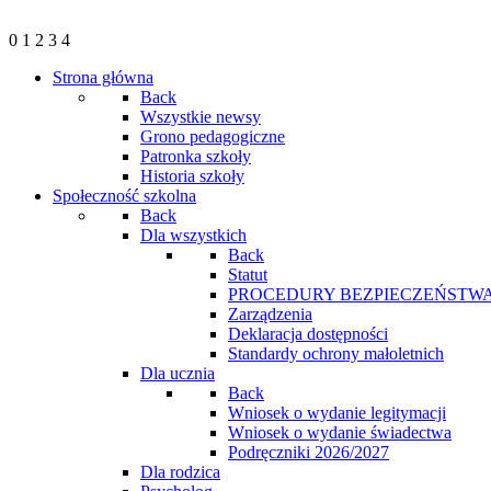
0
1
2
3
4
Strona główna
Back
Wszystkie newsy
Grono pedagogiczne
Patronka szkoły
Historia szkoły
Społeczność szkolna
Back
Dla wszystkich
Back
Statut
PROCEDURY BEZPIECZEŃSTWA
Zarządzenia
Deklaracja dostępności
Standardy ochrony małoletnich
Dla ucznia
Back
Wniosek o wydanie legitymacji
Wniosek o wydanie świadectwa
Podręczniki 2026/2027
Dla rodzica