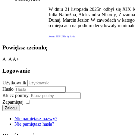
W dniu 21 listopada 2025r. odbył się XIX 
Julia Nabożna, Aleksandra Nikody, Zuzanna
Dunaj, Marcin Jezior. W zawodach w kategor
o miejscach na podium decydowały minimaln
Joomla SEF URLs by Artio
Powiększ czcionkę
A-
A
A+
Logowanie
Użytkownik
Hasło
Klucz poufny
Zapamiętaj
Zaloguj
Nie pamiętasz nazwy?
Nie pamiętasz hasła?