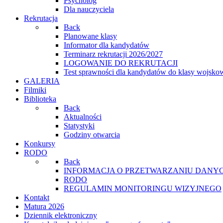
Psycholog
Dla nauczyciela
Rekrutacja
Back
Planowane klasy
Informator dla kandydatów
Terminarz rekrutacji 2026/2027
LOGOWANIE DO REKRUTACJI
Test sprawności dla kandydatów do klasy wojsko
GALERIA
Filmiki
Biblioteka
Back
Aktualności
Statystyki
Godziny otwarcia
Konkursy
RODO
Back
INFORMACJA O PRZETWARZANIU DANYC
RODO
REGULAMIN MONITORINGU WIZYJNEGO
Kontakt
Matura 2026
Dziennik elektroniczny