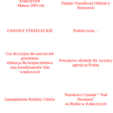
Kołaczycach
Pamięci Narodowej Oddział w
- Matura 1993 rok
Rzeszowie
ZAWODY STRZELECKIE
Podróż życia…
Gra decyzyjna dla nauczycieli
przedmiotu
Powiatowe obchody 84. rocznicy
edukacja dla bezpieczeństwa
agresji na Polskę
oraz koordynatorów klas
wojskowych
Narodowe Czytanie " Nad
Upamiętnienie Rodziny Ulmów
Niemnem"
na Rynku w Kołaczycach