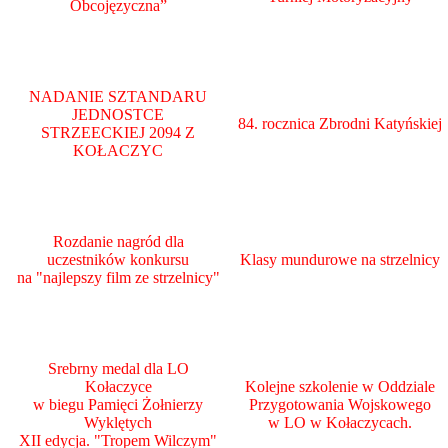
Obcojęzyczna”
NADANIE SZTANDARU
JEDNOSTCE
84. rocznica Zbrodni Katyńskiej
STRZEECKIEJ 2094 Z
KOŁACZYC
Rozdanie nagród dla
uczestników konkursu
Klasy mundurowe na strzelnicy
na "najlepszy film ze strzelnicy"
Srebrny medal dla LO
Kołaczyce
Kolejne szkolenie w Oddziale
w biegu Pamięci Żołnierzy
Przygotowania Wojskowego
Wyklętych
w LO w Kołaczycach.
XII edycja. "Tropem Wilczym"