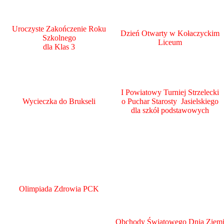
Uroczyste Zakończenie Roku
Dzień Otwarty w Kołaczyckim
Szkolnego
Liceum
dla Klas 3
I Powiatowy Turniej Strzelecki
Wycieczka do Brukseli
o Puchar Starosty Jasielskiego
dla szkół podstawowych
Olimpiada Zdrowia PCK
Obchody Światowego Dnia Ziem