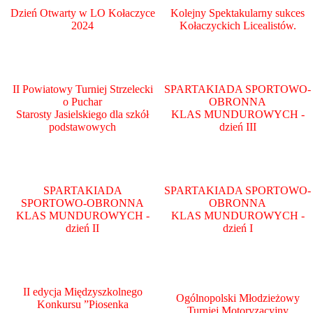
Dzień Otwarty w LO Kołaczyce
Kolejny Spektakularny sukces
2024
Kołaczyckich Licealistów.
II Powiatowy Turniej Strzelecki
SPARTAKIADA SPORTOWO-
o Puchar
OBRONNA
Starosty Jasielskiego dla szkół
KLAS MUNDUROWYCH -
podstawowych
dzień III
SPARTAKIADA
SPARTAKIADA SPORTOWO-
SPORTOWO-OBRONNA
OBRONNA
KLAS MUNDUROWYCH -
KLAS MUNDUROWYCH -
dzień II
dzień I
II edycja Międzyszkolnego
Ogólnopolski Młodzieżowy
Konkursu ”Piosenka
Turniej Motoryzacyjny