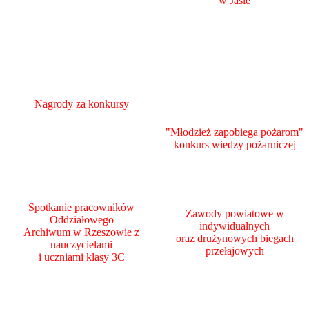
w Jaśle
Nagrody za konkursy
"Młodzież zapobiega pożarom"
konkurs wiedzy pożarniczej
Spotkanie pracowników
Zawody powiatowe w
Oddziałowego
indywidualnych
Archiwum w Rzeszowie z
oraz drużynowych biegach
nauczycielami
przełajowych
i uczniami klasy 3C