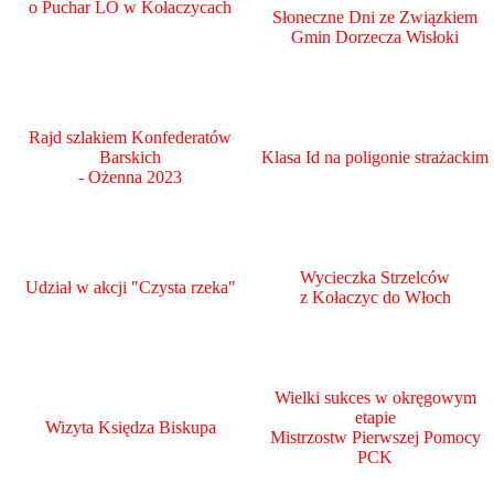
o Puchar LO w Kołaczycach
Słoneczne Dni ze Związkiem
Gmin Dorzecza Wisłoki
Rajd szlakiem Konfederatów
Barskich
Klasa Id na poligonie strażackim
- Ożenna 2023
Wycieczka Strzelców
Udział w akcji "Czysta rzeka"
z Kołaczyc do Włoch
Wielki sukces w okręgowym
etapie
Wizyta Księdza Biskupa
Mistrzostw Pierwszej Pomocy
PCK