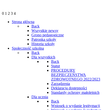
0
1
2
3
4
Strona główna
Back
Wszystkie newsy
Grono pedagogiczne
Patronka szkoły
Historia szkoły
Społeczność szkolna
Back
Dla wszystkich
Back
Statut
PROCEDURY
BEZPIECZEŃSTWA
ZDROWOTNEGO 2022/2023
Zarządzenia
Deklaracja dostępności
Standardy ochrony małoletnich
Dla ucznia
Back
Wniosek o wydanie legitymacji