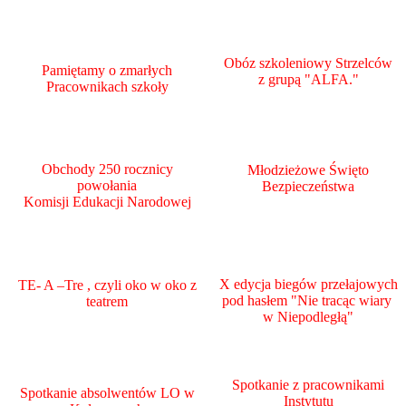
Obóz szkoleniowy Strzelców
Pamiętamy o zmarłych
z grupą "ALFA."
Pracownikach szkoły
Obchody 250 rocznicy
Młodzieżowe Święto
powołania
Bezpieczeństwa
Komisji Edukacji Narodowej
X edycja biegów przełajowych
TE- A –Tre , czyli oko w oko z
pod hasłem "Nie tracąc wiary
teatrem
w Niepodległą"
Spotkanie z pracownikami
Spotkanie absolwentów LO w
Instytutu