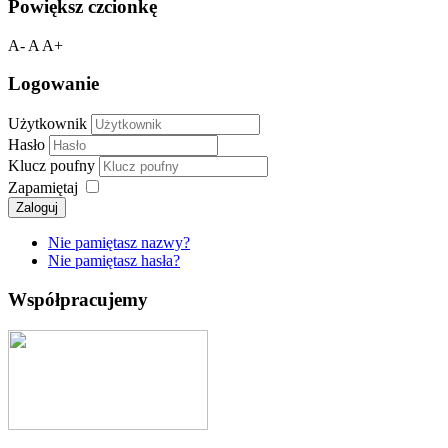
Powiększ czcionkę
A-
A
A+
Logowanie
Użytkownik
Hasło
Klucz poufny
Zapamiętaj
Zaloguj
Nie pamiętasz nazwy?
Nie pamiętasz hasła?
Współpracujemy