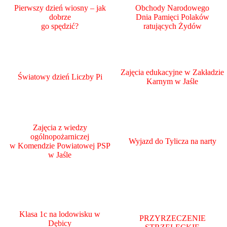
Pierwszy dzień wiosny – jak
Obchody Narodowego
dobrze
Dnia Pamięci Polaków
go spędzić?
ratujących Żydów
Zajęcia edukacyjne w Zakładzie
Światowy dzień Liczby Pi
Karnym w Jaśle
Zajęcia z wiedzy
ogólnopożarniczej
Wyjazd do Tylicza na narty
w Komendzie Powiatowej PSP
w Jaśle
Klasa 1c na lodowisku w
PRZYRZECZENIE
Dębicy