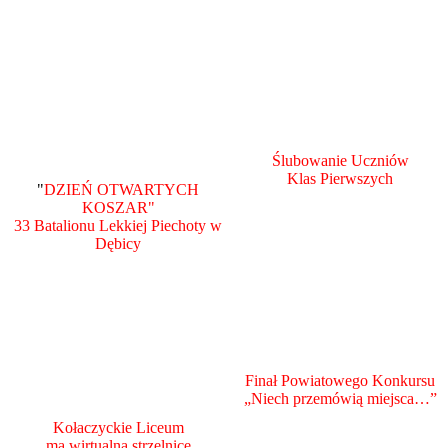
Ślubowanie Uczniów
Klas Pierwszych
"
DZIEŃ OTWARTYCH
KOSZAR"
33 Batalionu Lekkiej Piechoty w
Dębicy
Finał Powiatowego Konkursu
„Niech przemówią miejsca…”
Kołaczyckie Liceum
ma wirtualną strzelnicę