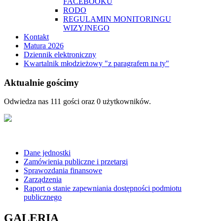
FACEBOOKU
RODO
REGULAMIN MONITORINGU
WIZYJNEGO
Kontakt
Matura 2026
Dziennik elektroniczny
Kwartalnik młodzieżowy "z paragrafem na ty"
Aktualnie gościmy
Odwiedza nas 111 gości oraz 0 użytkowników.
Dane jednostki
Zamówienia publiczne i przetargi
Sprawozdania finansowe
Zarządzenia
Raport o stanie zapewniania dostępności podmiotu
publicznego
GALERIA