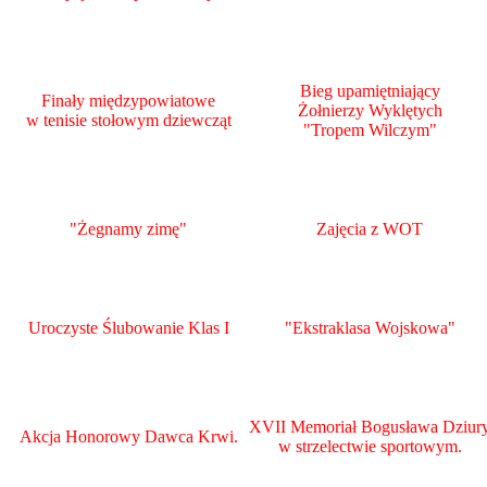
Bieg upamiętniający
Finały międzypowiatowe
Żołnierzy Wyklętych
w tenisie stołowym dziewcząt
"Tropem Wilczym"
"Żegnamy zimę"
Zajęcia z WOT
Uroczyste Ślubowanie Klas I
"Ekstraklasa Wojskowa"
XVII Memoriał Bogusława Dziur
Akcja Honorowy Dawca Krwi.
w strzelectwie sportowym.