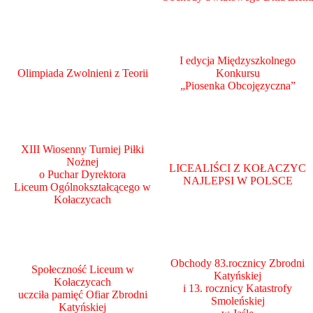
I edycja Międzyszkolnego
Olimpiada Zwolnieni z Teorii
Konkursu
„Piosenka Obcojęzyczna”
XIII Wiosenny Turniej Piłki
Nożnej
LICEALIŚCI Z KOŁACZYC
o Puchar Dyrektora
NAJLEPSI W POLSCE
Liceum Ogólnokształcącego w
Kołaczycach
Obchody 83.rocznicy Zbrodni
Społeczność Liceum w
Katyńskiej
Kołaczycach
i 13. rocznicy Katastrofy
uczciła pamięć Ofiar Zbrodni
Smoleńskiej
Katyńskiej