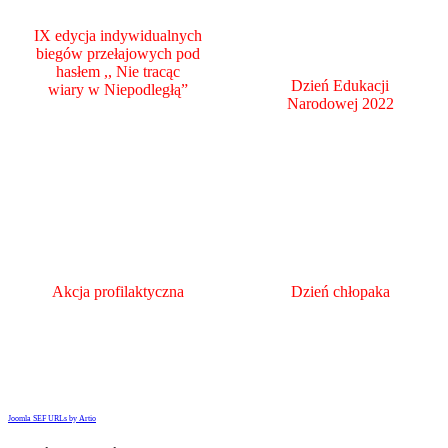
IX edycja indywidualnych
biegów przełajowych pod
hasłem ,, Nie tracąc
Dzień Edukacji
wiary w Niepodległą”
Narodowej 2022
Akcja profilaktyczna
Dzień chłopaka
Joomla SEF URLs by Artio