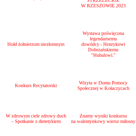
STRZELECKIE
W RZESZOWIE
2023
Wystawa poświęcona
legendarnemu
Hołd żołnierzom niezłomnym
dowódcy - Henrykowi
Dobrzańskiemu
"Hubalowi."
Wizyta w Domu Pomocy
Konkurs Recytatorski
Społecznej w Kołaczycach
W zdrowym ciele zdrowy duch
Znamy wyniki konkursu
– Spotkanie z dietetykiem
na walentynkowy wiersz miłosny