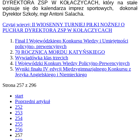
DYREKTORA ZSP W KOŁACZYCACH, który na stałe
wpisuje się do kalendarza imprez sportowych, dokonał
Dyrektor Szkoły, mgr Antoni Salacha.
Czytaj więcej: II WIOSENNY TURNIEJ PIŁKI NOŻNEJ O
PUCHAR DYREKTORA ZSP W KOŁACZYCACH
Finał I Wojewódzkiego Konkursu Wiedzy i Umiejętności
policyjno- prewencyjnych
70 ROCZNICA MORDU KATYŃSKIEGO
Wywiadówka klas trzecich
I Wojewódzki Konkurs Wiedzy Policyjno-Prewencyjnych
Wyniki finału IV edycji Międzygimnazjalnego Konkursu z
Języka Angielskiego i Niemieckiego
Strona 257 z 296
start
Poprzedni artykuł
252
253
254
255
256
257