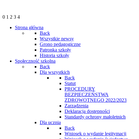
0
1
2
3
4
Strona główna
Back
Wszystkie newsy
Grono pedagogiczne
Patronka szkoły
Historia szkoły
Społeczność szkolna
Back
Dla wszystkich
Back
Statut
PROCEDURY
BEZPIECZEŃSTWA
ZDROWOTNEGO 2022/2023
Zarządzenia
Deklaracja dostępności
Standardy ochrony małoletnich
Dla ucznia
Back
Wniosek o wydanie legitymacji