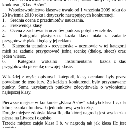
konkursu „Klasa Asów” .
Współzawodnictwo klasowe trwało od 1 września 2009 roku do
28 kwietnia 2010 roku i dotyczyło następujących konkurencji:
1. Średnia ocena z przedmiotów nauczania.
2. Frekwencja klasy
3. Ocena z zachowania uczniów podczas pobytu w szkole.
4. Kategoria plastyczna- każda klasa miała za zadanie
przygotować plakat będący jej reklamą.
5. Kategoria teatralno - recytatorska – uczniowie w tej kategorii
mieli za zadanie przygotować jedną scenkę (dialog, skecz) oraz
jeden wiersz.
6. Kategoria wokalno – instrumentalna – każda z klas
przygotowała piosenkę o swojej klasie.
W każdej z wyżej opisanych kategorii, klasy oceniane były przez
powołane do tego jury. Za każdą z konkurencji były przyznawane
punkty. Suma uzyskanych punktów zdecydowała o wyłonieniu
najlepszej klasy.
Pierwsze miejsce w konkursie „Klasa Asów” zdobyła klasa I c, dla
której szkoła ufundowała jednodniową wycieczkę.
Drugie miejsce zdobyła klasa IIc, dla której nagrodą jest wycieczka
piesza na Liwocz i ognisko.
Trzecie miejsce zajęła klasa I b, w nagrodą tak jak klasa IIc jest