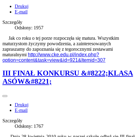
Drukuj
E-mail
Szczegóły
Odsłony: 1957
Jak co roku o tej porze rozpoczęła się matura. Wszystkim
maturzystom życzymy powodzenia, a zainteresowanych
zapraszamy do zapoznania się z tegorocznymi zestawami
maturalnymi
http://www.cke.edu.pl/index.php?
option=content&task=view&id=921&Itemid=307
III FINAŁ KONKURSU &#8222;KLASA
ASÓW&#8221;
Drukuj
E-mail
Szczegóły
Odsłony: 1767
Dnia 28 kwietnia 2010 roku w naszej szkole odbył się III finał