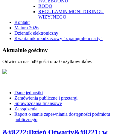
FACEBOOKU
RODO
REGULAMIN MONITORINGU
WIZYJNEGO
Kontakt
Matura 2026
Dziennik elektroniczny
Kwartalnik młodzieżowy "z paragrafem na ty"
Aktualnie gościmy
Odwiedza nas 549 gości oraz 0 użytkowników.
Dane jednostki
Zamówienia publiczne i przetargi
Sprawozdania finansowe
Zarządzenia
Raport o stanie zapewniania dostępności podmiotu
publicznego
&#8222;Dzień Otwarty&#8221; w