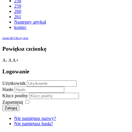
258
259
260
261
Następny artykuł
koniec
Joomla SEF URLs by Artio
Powiększ czcionkę
A-
A
A+
Logowanie
Użytkownik
Hasło
Klucz poufny
Zapamiętaj
Zaloguj
Nie pamiętasz nazwy?
Nie pamiętasz hasła?